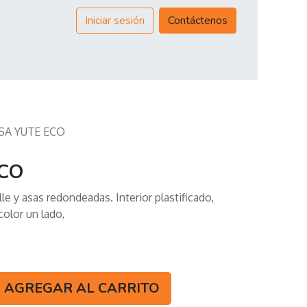
Iniciar sesión
Contáctenos
SA YUTE ECO
CO
le y asas redondeadas. Interior plastificado,
color un lado,
AGREGAR AL CARRITO